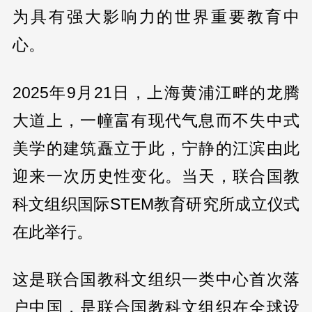
为具有强大影响力的世界重要教育中
心。
2025年9月21日，上海黄浦江畔的龙腾
大道上，一幢富有现代气息而不失中式
美学的建筑矗立于此，宁静的江滨由此
迎来一次历史性变化。当天，联合国教
科文组织国际STEM教育研究所成立仪式
在此举行。
这是联合国教科文组织一类中心首次落
户中国，是联合国教科文组织在全球设