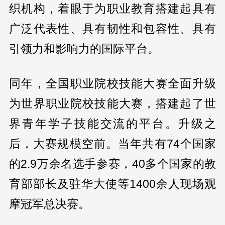
织机构，着眼于为职业教育搭建起具有
广泛代表性、具有韧性和包容性、具有
引领力和影响力的国际平台。
同年，全国职业院校技能大赛全面升级
为世界职业院校技能大赛，搭建起了世
界青年学子技能交流的平台。升级之
后，大赛规模空前。当年共有74个国家
的2.9万余名选手参赛，40多个国家的教
育部部长及驻华大使等1400余人现场观
摩冠军总决赛。