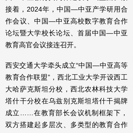
接着，2024年，中国—中亚产学研用合
作会议、中国—中亚高校数字教育合作
论坛暨大学校长论坛、首届中国—中亚
教育高官会议接连召开。
西安交通大学牵头成立“中国—中亚高等
教育合作联盟”，西北工业大学开设西工
大哈萨克斯坦分校，西北农林科技大学
塔什干分校在乌兹别克斯坦塔什干揭牌
成立……在教育部长会议机制框架下，
双方搭建起多层次、多类型的教育合作