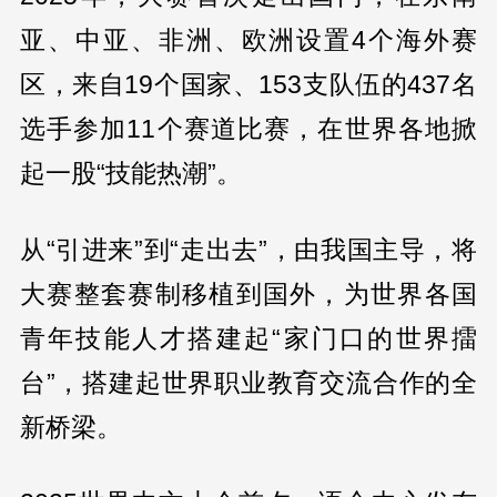
亚、中亚、非洲、欧洲设置4个海外赛
区，来自19个国家、153支队伍的437名
选手参加11个赛道比赛，在世界各地掀
起一股“技能热潮”。
从“引进来”到“走出去”，由我国主导，将
大赛整套赛制移植到国外，为世界各国
青年技能人才搭建起“家门口的世界擂
台”，搭建起世界职业教育交流合作的全
新桥梁。