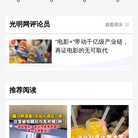
0
0
0
0
光明网评论员
“电影+”带动千亿级产业链，
再证电影的无可取代
推荐阅读