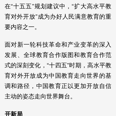
在“十五五”规划建议中，“扩大高水平教
育对外开放”成为办好人民满意教育的重
要内容之一。
面对新一轮科技革命和产业变革的深入
发展、全球教育合作版图和教育合作范
式的深刻变化，“十四五”时期，高水平教
育对外开放成为中国教育走向世界的基
调和路径，中国教育正以更加开放自信
主动的姿态走向世界舞台。
开新局