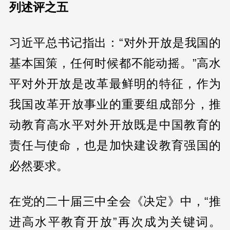
列述评之五
习近平总书记指出：“对外开放是我国的
基本国策，任何时候都不能动摇。”高水
平对外开放是改革最鲜明的特征，作为
我国改革开放事业的重要组成部分，推
动教育高水平对外开放既是中国教育的
责任与使命，也是加快建设教育强国的
必然要求。
在党的二十届三中全会《决定》中，“推
进高水平教育开放”再次成为关键词。