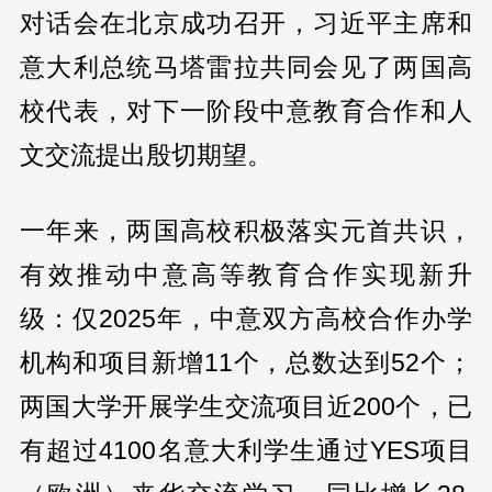
对话会在北京成功召开，习近平主席和
意大利总统马塔雷拉共同会见了两国高
校代表，对下一阶段中意教育合作和人
文交流提出殷切期望。
一年来，两国高校积极落实元首共识，
有效推动中意高等教育合作实现新升
级：仅2025年，中意双方高校合作办学
机构和项目新增11个，总数达到52个；
两国大学开展学生交流项目近200个，已
有超过4100名意大利学生通过YES项目