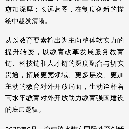
愈加深厚；长远蓝图，在制度创新的描
绘中越发清晰。
从以教育要素输出为主向整体软实力的
提升转变，以教育改革发展服务教育
链、科技链和人才链的深度融合与切实
贯通，拓展更宽领域、更多层次、更加
主动的教育对外开放局面，生动诠释着
高水平教育对外开放助力教育强国建设
的底层逻辑。