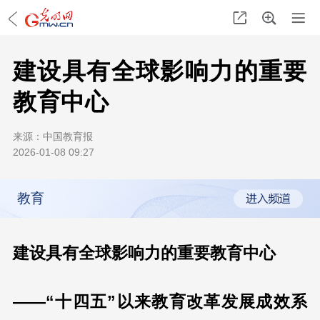
建设具有全球影响力的重要
教育中心
来源：
中国教育报
2026-01-08 09:27
教育
建设具有全球影响力的重要教育中心
——“十四五”以来教育改革发展成效系