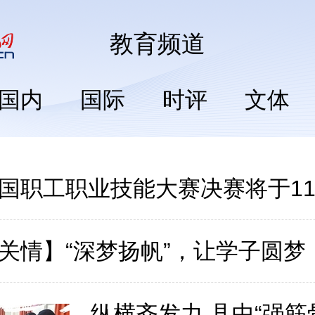
教育
频道
国内
国际
时评
文体
国职工职业技能大赛决赛将于1
关情】“深梦扬帆”，让学子圆梦
纵横齐发力 县中“强筋