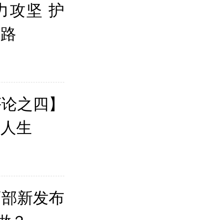
力攻坚 护
业路
评论之四】
彩人生
育部新发布