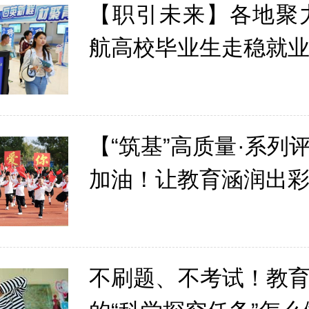
【职引未来】各地聚
航高校毕业生走稳就
【“筑基”高质量·系列
加油！让教育涵润出
不刷题、不考试！教