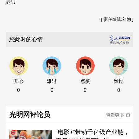
慧）
[ 责任编辑:刘朝 ]
您此时的心情
开心
难过
点赞
飘过
0
0
0
0
光明网评论员
“电影+”带动千亿级产业链，