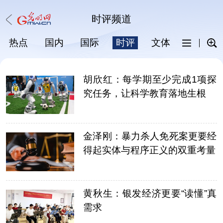
时评
频道
热点
国内
国际
时评
文体
科普
胡欣红：每学期至少完成1项探
究任务，让科学教育落地生根
金泽刚：暴力杀人免死案更要经
得起实体与程序正义的双重考量
黄秋生：银发经济更要“读懂”真
需求