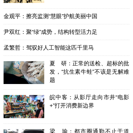
金观平：擦亮监测“慧眼”护航美丽中国
尹双红：聚“绿”成势，结构转型活力足
孟繁哲：驾驭好人工智能这匹千里马
夏 研：正常的送检、超标的批
发，“抗生素牛蛙”不该是无解难
题
皖中客：从影厅走向市井“电影
+”打开消费新边界
梁 瑜：都市圈通勤不止于道