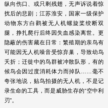
纵向伤口、或只剩残翅，无声诉说着惊
扰后的悲剧；江苏淮安，国家一级保护
动物东方白鹳被无人机螺旋桨绞断双
腿，挣扎爬行后终因失血感染离世。更
隐蔽的伤害藏在日常：繁殖期的亲鸟有
可能因无人机噪音受惊弃巢，导致幼鸟
夭折；迁徙中的鸟群被冲散队形，有的
候鸟会因过度消耗体力而掉队……毫不
夸张地说，贴鸟拍摄的无人机，不是记
录生命的工具，而是威胁生存的“空中利
刃”。