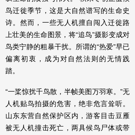
鸟迁徙季节，这是大自然谱写的生命史
诗。然而，一些无人机擅自闯入迁徙路
上壮美的生命图景，将“追鸟”摄影变成对
鸟类宁静的粗暴干扰。所谓的“热爱”早已
偏离初衷，成为对自然法则的无情践
踏。
“一桨惊扰千鸟散，半帧美图万羽寒。”无
人机贴鸟拍摄的危害，绝非危言耸听。
山东东营自然保护区内，游客目击豆雁
被无人机撞击死亡，两具候鸟尸体或带