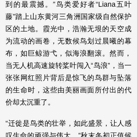
到的最震撼。”鸟类爱好者“Liana五叶
藤”踏上山东黄河三角洲国家级自然保护
区的土地。霞光中，浩瀚无垠的天空成
为流动的画卷，无数候鸟划过晨曦的幕
布，如巨鲸游弋，似海浪翻滚。然而，
当无人机高速旋转桨叶闯入“鸟浪”，当一
张张网红照片背后是惊飞的鸟群与坠落
的生命时，这些由美丽画面所付出的代
价却太沉重了。
“迁徙是鸟类的壮举，如此盛景，让人感
叹生命的顽强与伟大。”秋末冬初正值候