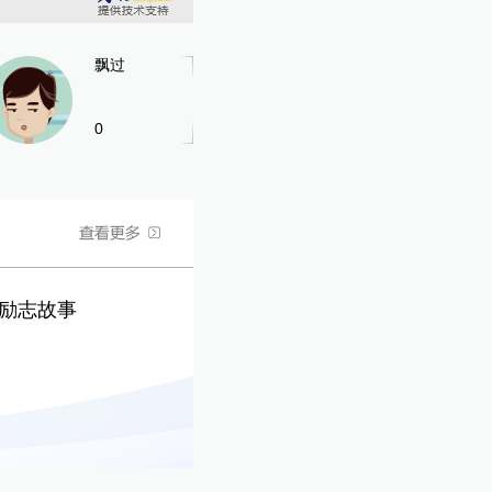
飘过
0
的励志故事