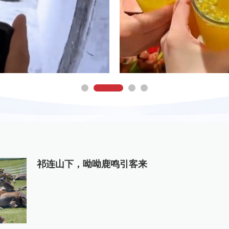
祁连山下，呦呦鹿鸣引客来