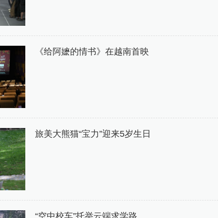
《给阿嬷的情书》在越南首映
旅美大熊猫“宝力”迎来5岁生日
“空中校车”托举云端求学路