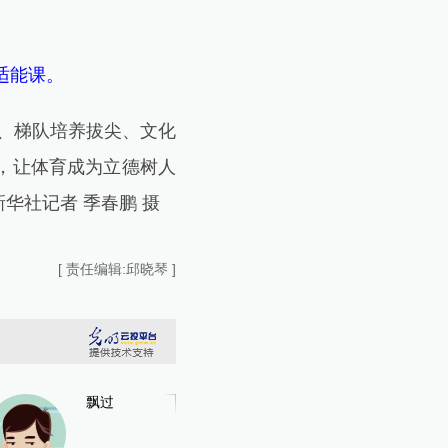
适能课。
、梯队培养拔尖、文化
系，让体育成为立德树人
华社记者 季春鹏 摄
[ 责任编辑:邱晓琴 ]
飘过