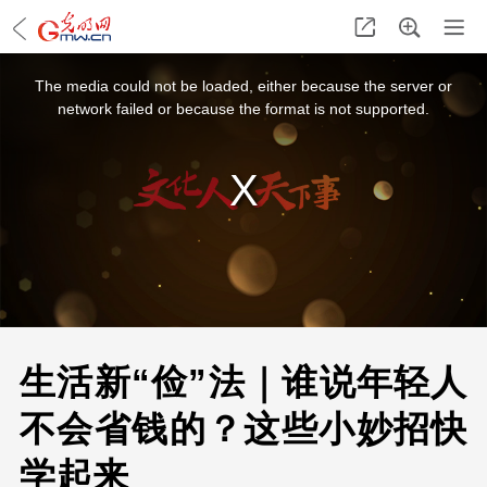
This
is
a
The media could not be loaded, either because the server or
modal
window.
network failed or because the format is not supported.
生活新“俭”法｜谁说年轻人
不会省钱的？这些小妙招快
学起来