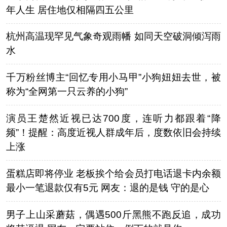
年人生 居住地仅相隔四五公里
杭州高温现罕见气象奇观雨幡 如同天空破洞倾泻雨
水
千万粉丝博主“回忆专用小马甲”小狗妞妞去世，被
称为“全网第一只云养的小狗”
演员王楚然近视已达700度，连听力都跟着“降
频”！提醒：高度近视人群成年后，度数依旧会持续
上涨
蛋糕店即将停业 老板挨个给会员打电话退卡内余额
最小一笔退款仅有5元 网友：退的是钱 守的是心
男子上山采蘑菇，偶遇500斤黑熊不跑反追，成功