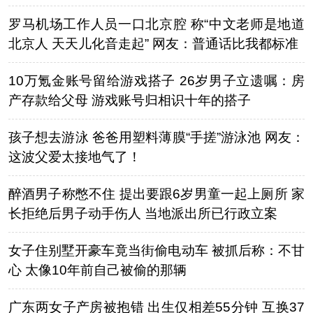
罗马机场工作人员一口北京腔 称“中文老师是地道
北京人 天天儿化音走起” 网友：普通话比我都标准
10万氪金账号留给游戏搭子 26岁男子立遗嘱：房
产存款给父母 游戏账号归相识十年的搭子
孩子想去游泳 爸爸用塑料薄膜“手搓”游泳池 网友：
这波父爱太接地气了！
醉酒男子称憋不住 提出要跟6岁男童一起上厕所 家
长拒绝后男子动手伤人 当地派出所已行政立案
女子住别墅开豪车竟当街偷电动车 被抓后称：不甘
心 太像10年前自己被偷的那辆
广东两女子产房被抱错 出生仅相差55分钟 互换37