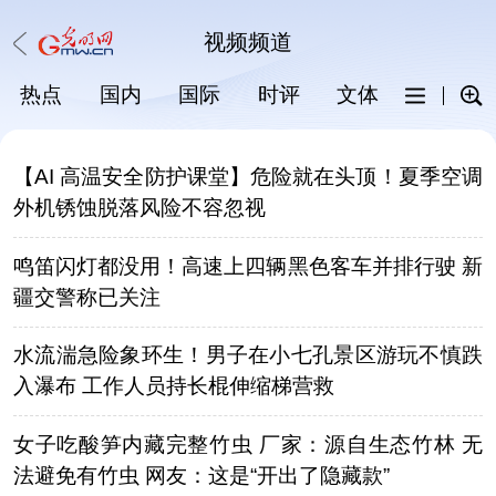
视频
频道
热点
国内
国际
时评
文体
科普
【AI 高温安全防护课堂】危险就在头顶！夏季空调
外机锈蚀脱落风险不容忽视
鸣笛闪灯都没用！高速上四辆黑色客车并排行驶 新
疆交警称已关注
水流湍急险象环生！男子在小七孔景区游玩不慎跌
入瀑布 工作人员持长棍伸缩梯营救
女子吃酸笋内藏完整竹虫 厂家：源自生态竹林 无
法避免有竹虫 网友：这是“开出了隐藏款”