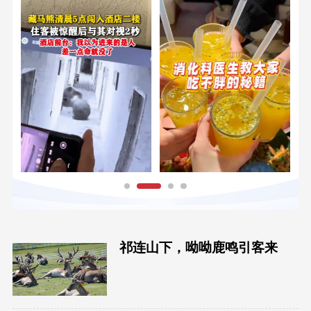
祁连山下，呦呦鹿鸣引客来