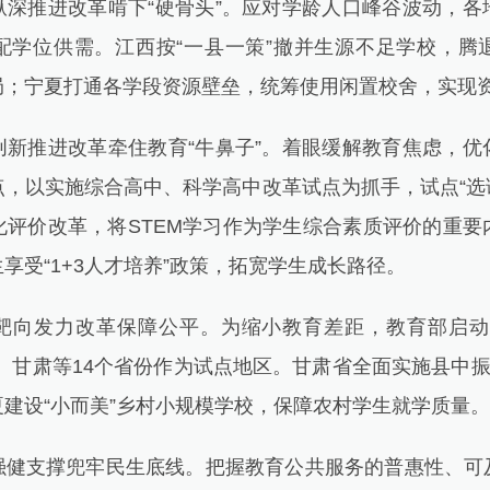
推进改革啃下“硬骨头”。应对学龄人口峰谷波动，各
配学位供需。江西按“一县一策”撤并生源不足学校，腾
局；宁夏打通各学段资源壁垒，统筹使用闲置校舍，实现
推进改革牵住教育“牛鼻子”。着眼缓解教育焦虑，优
，以实施综合高中、科学高中改革试点为抓手，试点“选
化评价改革，将STEM学习作为学生综合素质评价的重要
享受“1+3人才培养”政策，拓宽学生成长路径。
发力改革保障公平。为缩小教育差距，教育部启动
、甘肃等14个省份作为试点地区。甘肃省全面实施县中振
建设“小而美”乡村小规模学校，保障农村学生就学质量。
支撑兜牢民生底线。把握教育公共服务的普惠性、可