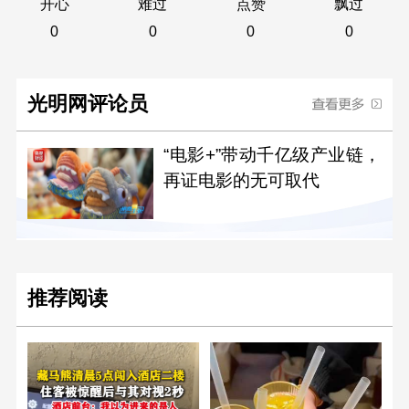
开心
难过
点赞
飘过
0
0
0
0
光明网评论员
“电影+”带动千亿级产业链，
再证电影的无可取代
推荐阅读