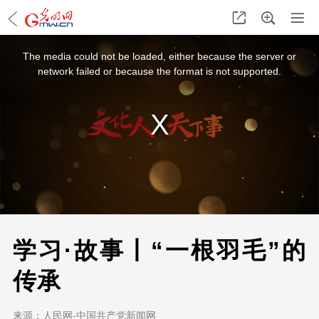
This
is
a
The media could not be loaded, either because the server or
modal
window.
network failed or because the format is not supported.
学习·故事丨“一根羽毛”的
传承
来源：
人民网-中国共产党新闻网