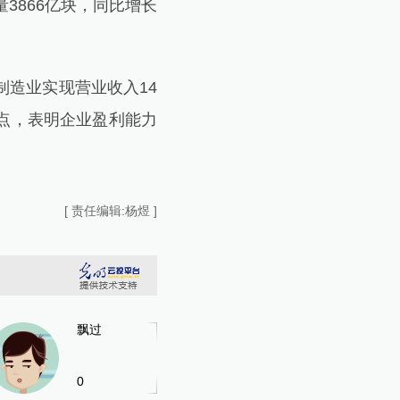
3866亿块，同比增长
造业实现营业收入14
分点，表明企业盈利能力
[ 责任编辑:杨煜 ]
飘过
0