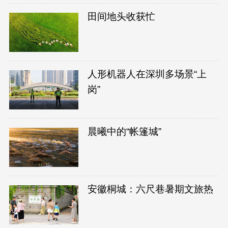
田间地头收获忙
人形机器人在深圳多场景“上
岗”
晨曦中的“帐篷城”
安徽桐城：六尺巷暑期文旅热