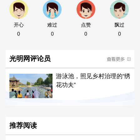
开心
难过
点赞
飘过
0
0
0
0
光明网评论员
游泳池，照见乡村治理的“绣
花功夫”
推荐阅读