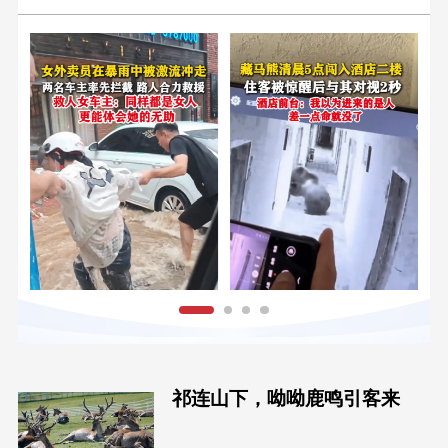
祁连山下，呦呦鹿鸣引客来