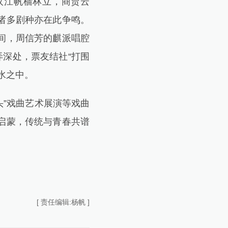
汉江帆樯林立，商贾云
诸多剧种亦在此争鸣。
间，周信芳的麒派唱腔
弄深处，票友结社“打围
水之中。
”戏曲艺术展演等戏曲
启蒙，传统与青春共谱
[ 责任编辑:杨帆 ]