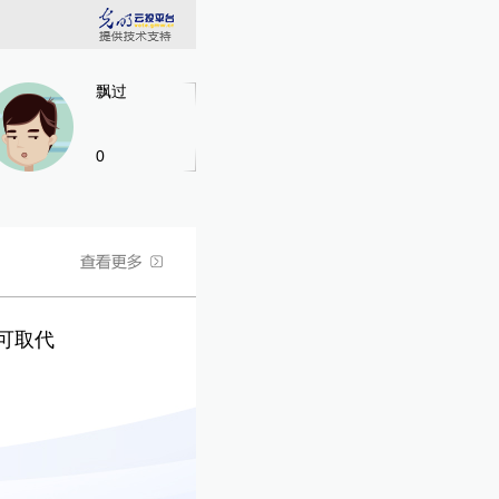
飘过
0
可取代