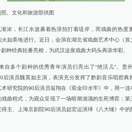
照。文化和旅游部供图
浓，长江水波裹着热浪拍打着堤岸，而戏曲的热度
如火如荼地进行。近日，会演在湖北省戏曲艺术中心（首
个剧种经典轮番亮相，为武汉这座戏曲大码头再添华彩。
多个剧种的优秀青年演员们亮出了“绝活儿”。贵
00后演员魏英如主演，表演充分发挥了黔剧音乐唱腔典
艺术研究院的90后演员翁翔在《双金印水牢》中，用一连
的戏曲程式，为观众呈现了一场暗潮汹涌的生死博弈；第
奖得主、上海京剧院90后演员赵宏运演绎《八大锤》中的