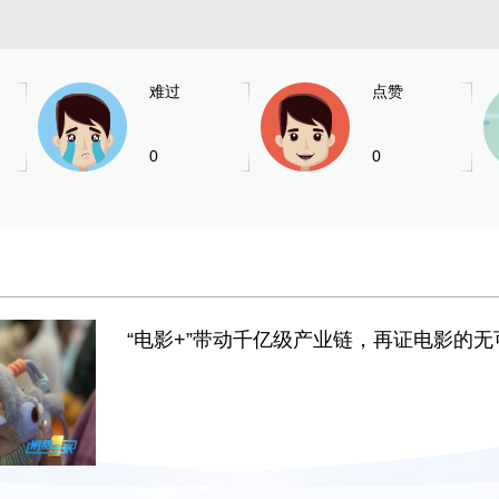
难过
点赞
0
0
“电影+”带动千亿级产业链，再证电影的无