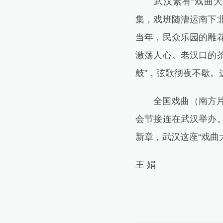
武汉素有“戏曲大码
集，戏班随漕运南下
当年，民众乐园的雕
激荡人心。老汉口的茶
鼓”，弦歌彻夜不歇
全国戏曲（南方片）
会节接连在武汉举办
新章，武汉这座“戏曲
王 娟