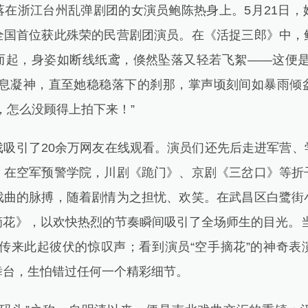
浙江台州乱弹剧团的女演员鲍陈热身上。5月21日，
全国首位获此殊荣的民营剧团演员。在《活捉三郎》中，
而起，身姿如断线纸鸢，倏然坠落又轻若飞絮——这便是
屏息凝神，直至她稳稳落下的刹那，掌声顷刻间如暴雨倾
，怎么没顾得上拍下来！”
引了20余万网友在线观看。演员们还先后走进军营、
。在空军预警学院，川剧《跪门》、京剧《三岔口》等折
戏曲的脉搏，随着剧情为之担忧、欢笑。在武昌区白鹭街
摘花》，以欢快热烈的节奏瞬间吸引了全场师生的目光。当
下传来此起彼伏的惊叹声；看到演员“空手摘花”的神奇表
舞台，生怕错过任何一个精彩细节。