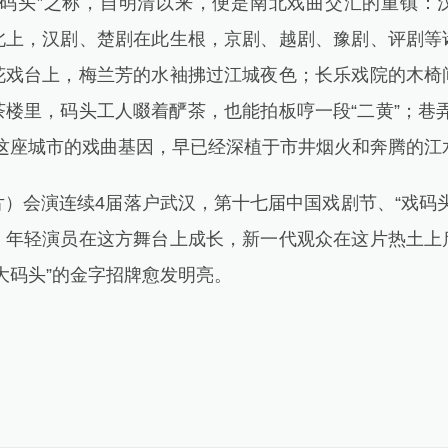
头”之称，自明清以来，便是南北戏曲交汇的重镇：
北上，汉剧、楚剧在此生根，京剧、越剧、豫剧、评剧等
花戏台上，梅兰芳的水袖拂过江城夜色；长乐戏院的木椅
楼里，码头工人啜着酽茶，也能拍板哼一段“二黄”；巷
。这座城市的戏曲基因，早已经深植于市井烟火和奔腾的江
会演连续4届落户武汉，第十七届中国戏剧节、“戏码头
。年轻演员在这方舞台上成长，新一代观众在这片热土上
大码头”的金字招牌愈发明亮。