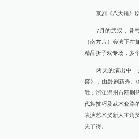
京剧《八大锤》剧
7月的武汉，暑气渐
（南方片）会演正在
精品折子戏专场，多
两天的演出中，来自
窑》，由黔剧新秀、
胜；浙江温州市瓯剧
代舞技巧及武术套路
表演艺术奖新人主角
夫了得。