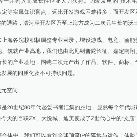
等一并列入高成长性企业大力扶持。为爱发电的“技术宅
认定等实属知识盲点，远比开发游戏困难得多，而开发区
实的通路，漕河泾开发区乃至上海方成为二次元生长的沃
海各院校积极调整专业目录，增设游戏、电竞、智能
池、筑就产业高地，我们也由此见到普陀长征、嘉定南翔
所长的产业基地，围绕二次元产出了作品、软件、商标、
元发展的同质化及不可持续问题。
元空间
20世纪80年代起爱书者汇集的胜地，显然每个年代城
今天的百联ZX、大悦城、迪美便成了Z世代心中的“文庙”
体中，我们可以看到全球顶流IP的落地与运作，体验