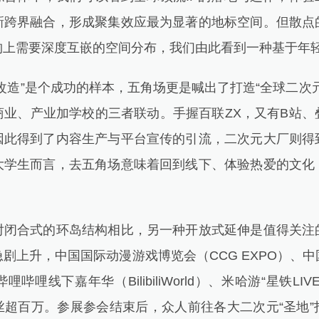
新跨界融合，形成聚集效应最为显著的地标空间。但散点
构上需要深度互嵌的空间分布，我们由此看到一种基于年
造”是个成功的样本，五角场更是喊出了打造“全球二次元
商业、产业加学校的三者联动。手握百联ZX，又有B站、
因此得到了内容生产与平台宣传的引流，二次元大厂则得
大学生而言，去五角场意味着回到线下、体验热爱的文化
合式的环岛结构相比，另一种开放式延伸是值得关注
剧上升，中国国际动漫游戏博览会（CCG EXPO）、
、哔哩哔哩线下嘉年华（BilibiliWorld）、米哈游“星铁L
丝超百万。参展参会结束后，众人前往各大二次元“圣地”