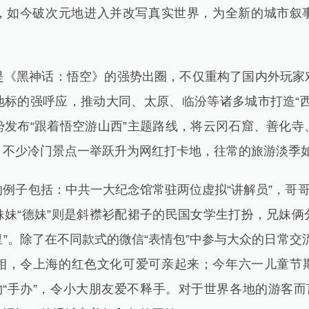
，如今破次元地进入并改写真实世界，为全新的城市叙
黑神话：悟空》的强势出圈，不仅重构了国内外玩家
地标的强呼应，推动大同、太原、临汾等诸多城市打造“西
势发布“跟着悟空游山西”主题路线，将云冈石窟、善化寺
，不少冷门景点一举跃升为网红打卡地，往常的旅游淡季
子包括：中共一大纪念馆常驻两位虚拟“讲解员”，哥哥“
妹妹“德妹”则是斜襟衫配裙子的民国女学生打扮，兄妹俩
德里”。除了在不同款式的微信“表情包”中参与大众的日常交
频亮相，令上海的红色文化可爱可亲起来；今年六一儿童节
物“手办”，令小大朋友爱不释手。对于世界各地的游客而