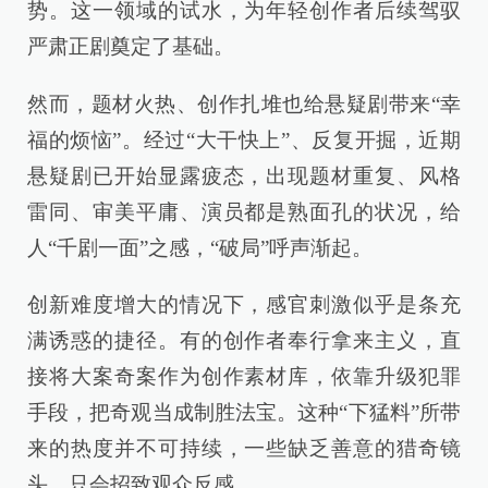
势。这一领域的试水，为年轻创作者后续驾驭
严肃正剧奠定了基础。
然而，题材火热、创作扎堆也给悬疑剧带来“幸
福的烦恼”。经过“大干快上”、反复开掘，近期
悬疑剧已开始显露疲态，出现题材重复、风格
雷同、审美平庸、演员都是熟面孔的状况，给
人“千剧一面”之感，“破局”呼声渐起。
创新难度增大的情况下，感官刺激似乎是条充
满诱惑的捷径。有的创作者奉行拿来主义，直
接将大案奇案作为创作素材库，依靠升级犯罪
手段，把奇观当成制胜法宝。这种“下猛料”所带
来的热度并不可持续，一些缺乏善意的猎奇镜
头，只会招致观众反感。