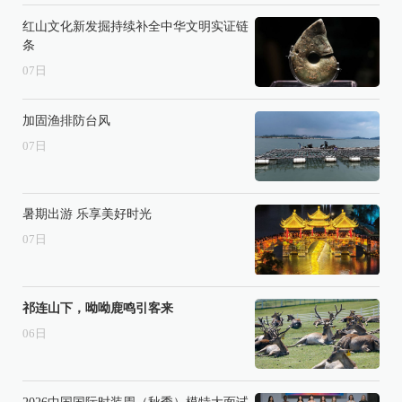
红山文化新发掘持续补全中华文明实证链
条
07
日
加固渔排防台风
07
日
暑期出游 乐享美好时光
07
日
祁连山下，呦呦鹿鸣引客来
06
日
2026中国国际时装周（秋季）模特大面试