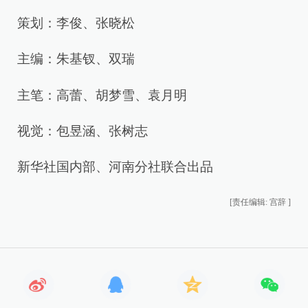
策划：李俊、张晓松
主编：朱基钗、双瑞
主笔：高蕾、胡梦雪、袁月明
视觉：包昱涵、张树志
新华社国内部、河南分社联合出品
[责任编辑: 宫辞 ]