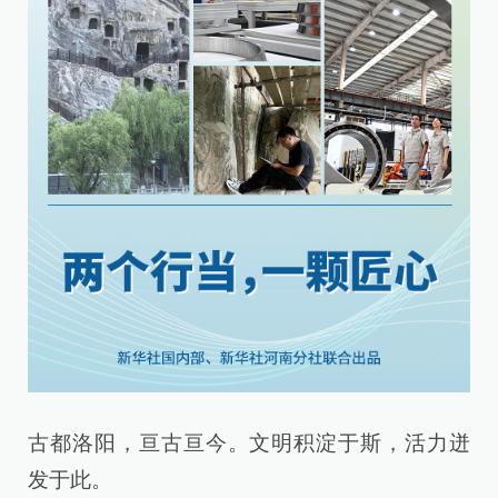
古都洛阳，亘古亘今。文明积淀于斯，活力迸
发于此。